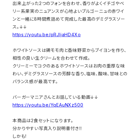
出来上がった2つのフォンを合わせ、香りがよくイチゴやベ
リー系果実のニュアンスが心地よいブルゴーニュの赤ワイ
ンと一緒に8時間煮詰めて完成した最高のデミグラスソー
ス。↓↓
https://youtu.be/pRJljaHD4Xo
ホワイトソースは鶏モモ肉と香味野菜からブイヨンを作り、
相性の良い生クリームを合わせて作成。
クリーミーでコクのあるホワイトソースはお肉の重厚な味
わい、デミグラスソースの芳醇な香り、塩味、酸味、甘味との
バランス感が最高です。
バーガーマニアさんとお話している動画↓↓
https://youtu.be/YqEAuNXz500
本商品は2食セットになります。
分かりやすい写真入り説明書付き‼︎
しかも!