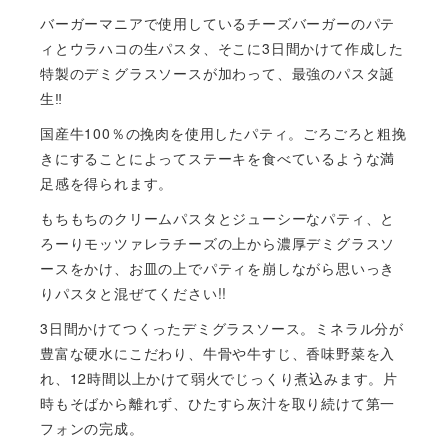
バーガーマニアで使用しているチーズバーガーのパテ
ィとウラハコの生パスタ、そこに3日間かけて作成した
特製のデミグラスソースが加わって、最強のパスタ誕
生‼︎
国産牛100％の挽肉を使用したパティ。ごろごろと粗挽
きにすることによってステーキを食べているような満
足感を得られます。
もちもちのクリームパスタとジューシーなパティ、と
ろーりモッツァレラチーズの上から濃厚デミグラスソ
ースをかけ、お皿の上でパティを崩しながら思いっき
りパスタと混ぜてください!!
3日間かけてつくったデミグラスソース。ミネラル分が
豊富な硬水にこだわり、牛骨や牛すじ、香味野菜を入
れ、12時間以上かけて弱火でじっくり煮込みます。片
時もそばから離れず、ひたすら灰汁を取り続けて第一
フォンの完成。