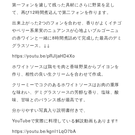
第一フォンを濾して残った具材にさらに野菜を足し
て、再び12時間煮込んで第二フォンを作ります。
出来上がった2つのフォンを合わせ、香りがよくイチゴ
やベリー系果実のニュアンスが心地よいブルゴーニュ
の赤ワインと一緒に8時間煮詰めて完成した最高のデミ
グラスソース。↓↓
https://youtu.be/pRJljaHD4Xo
ホワイトソースは鶏モモ肉と香味野菜からブイヨンを
作り、相性の良い生クリームを合わせて作成。
クリーミーでコクのあるホワイトソースはお肉の重厚
な味わい、デミグラスソースの芳醇な香り、塩味、酸
味、甘味とのバランス感が最高です。
分かりやすい写真入り説明書付きで、
YouTubeで実際に料理している解説動画もあります‼︎
https://youtu.be/kgnI1LqO7bA